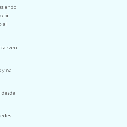
istiendo
ucir
 al
onserven
s y no
s desde
uedes