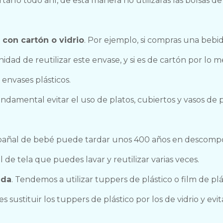
rtarlo todo ahí, de esta manera no utilizarás las bolsas de
con cartón o vidrio
. Por ejemplo, si compras una bebid
nidad de reutilizar este envase, y si es de cartón por lo m
envases plásticos.
ndamental evitar el uso de platos, cubiertos y vasos de p
pañal de bebé puede tardar unos 400 años en descomp
 de tela que puedes lavar y reutilizar varias veces.
ida
. Tendemos a utilizar tuppers de plástico o film de plá
sustituir los tuppers de plástico por los de vidrio y evit