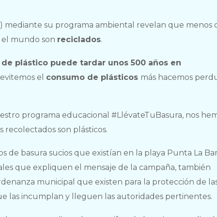
U) mediante su programa ambiental revelan que menos 
en el mundo son
reciclados
.
 de plástico puede tardar unos 500 años en
 evitemos el
consumo de plásticos
más hacemos perdu
nuestro programa educacional #LlévateTuBasura, nos he
recolectados son plásticos.
hos de basura sucios que existían en la playa Punta La Ba
ales que expliquen el mensaje de la campaña, también
ordenanza municipal que existen para la protección de las
ue las incumplan y lleguen las autoridades pertinentes.