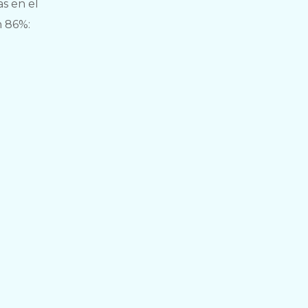
as en el
n 86%: