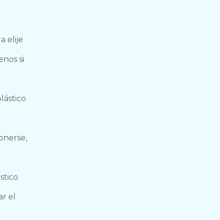
a elije
enos si
lástico
onerse,
stico
ar el