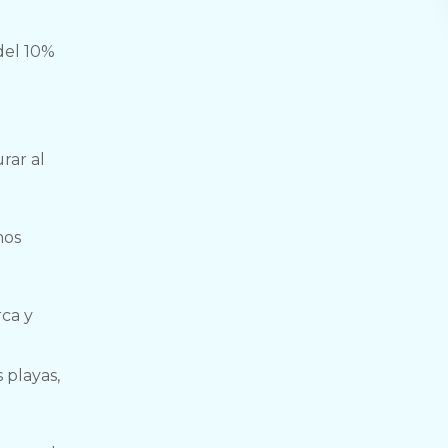
del 10%
rar al
mos
rca y
 playas,