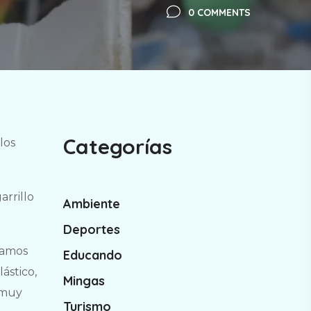
0 COMMENTS
Categorías
los
arrillo
Ambiente
Deportes
samos
Educando
ástico,
Mingas
 muy
Turismo