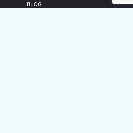
BLOG
Programa Educativo
#LlévateTuBasura
Noticias
Mingas
Charlas
Playas
right © 2026 EcoPlayas. All Rights Reserved.