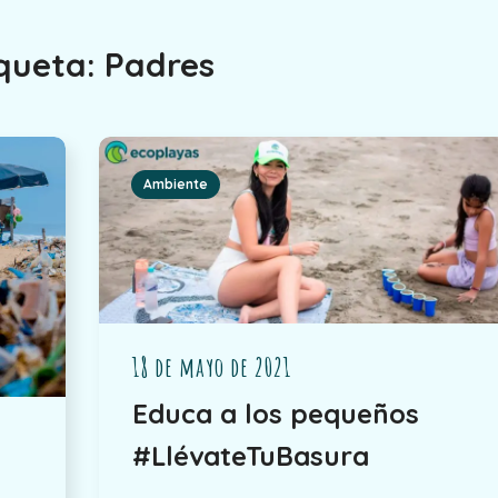
iqueta:
Padres
Ambiente
18 de mayo de 2021
Educa a los pequeños
#LlévateTuBasura