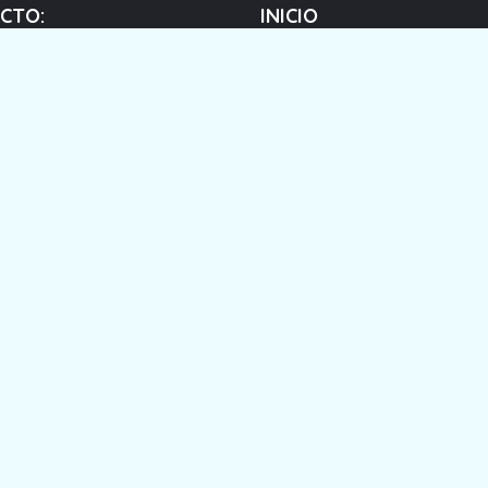
CTO:
INICIO
Nuestra Misión
ta - Ecuador
Involúcrate
tacto@ecoplayas.ec
Impacto
98 463 8649
Tienda
FAQ
Copy