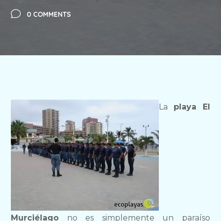
0 COMMENTS
La
playa El
Murciélago
no es simplemente un paraíso