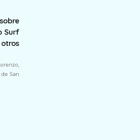
 sobre
o Surf
 otros
Lorenzo,
s de San