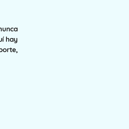
nunca
uí hay
porte,