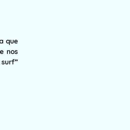
da que
ue nos
 surf”