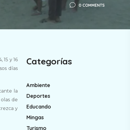
0 COMMENTS
Categorías
 15 y 16
sos días
Ambiente
cante la
Deportes
 olas de
Educando
crezca y
Mingas
Turismo