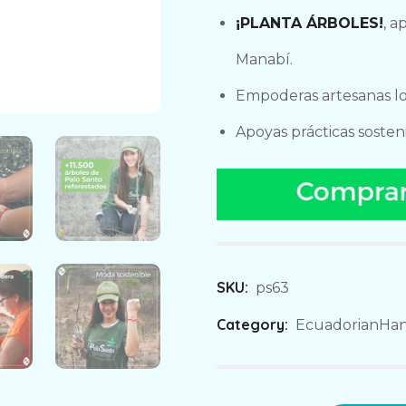
¡PLANTA ÁRBOLES!
, a
Manabí.
Empoderas artesanas lo
Apoyas prácticas sosten
SKU:
ps63
Category:
EcuadorianHa