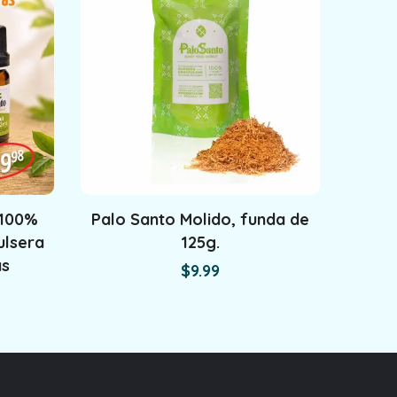
 100%
Palo Santo Molido, funda de
ulsera
125g.
as
$
9.99