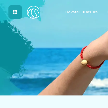
LlévateTuBasura