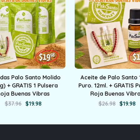
ndas Palo Santo Molido
Aceite de Palo Santo
g) + GRATIS 1 Pulsera
Puro. 12ml. + GRATIS P
oja Buenas Vibras
Roja Buenas Vibr
$
37.96
$
19.98
$
26.98
$
19.98