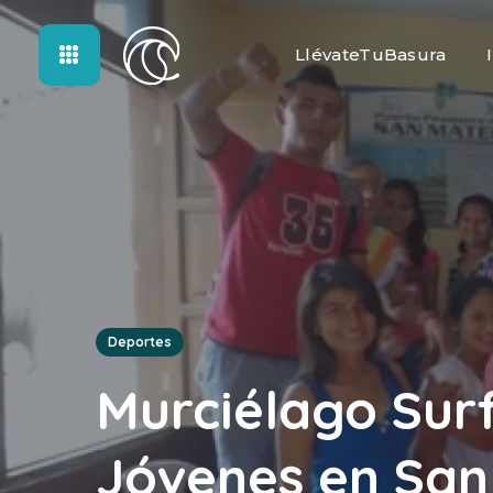
LlévateTuBasura
Deportes
Murciélago Sur
Jóvenes en Sa