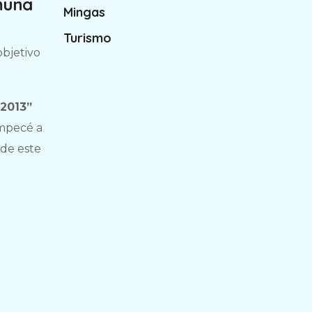
omuna
Mingas
Turismo
objetivo
2013”
empecé a
 de este