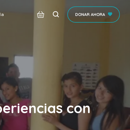
da
DONAR AHORA
eriencias con